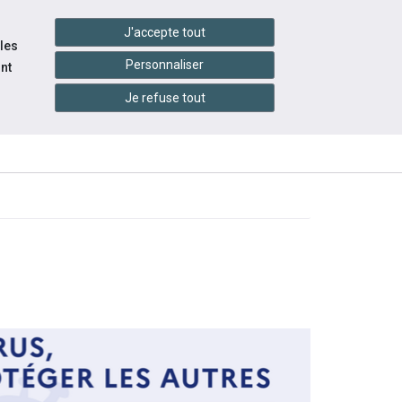
settings_accessibility
tes du réseau
Accessibilité
J'accepte tout
 les
Personnaliser
nt
Je refuse tout
INFOS
CONTACTEZ-
ÉS
PRATIQUES
NOUS