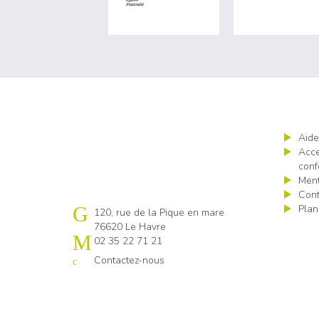
Aide
Acce
conf
Ment
Cont
Plan
Cap emploi 76 Le Havre
120, rue de la Pique en mare
76620 Le Havre
02 35 22 71 21
Contactez-nous