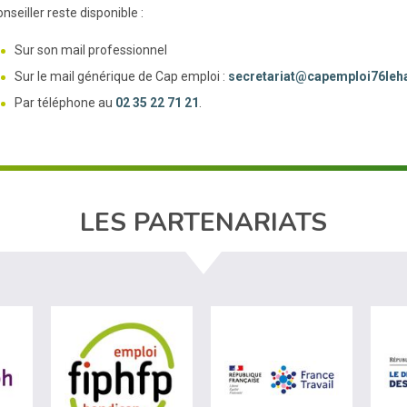
nseiller reste disponible :
Sur son mail professionnel
Sur le mail générique de Cap emploi :
secretariat@capemploi76leh
Par téléphone au
02 35 22 71 21
.
LES PARTENARIATS
ère du travail (nouvelle fenêtre)
visiter les site de Agefiph (nouvelle fenêtre)
visiter les site de Fiphfp (nouvelle fenêt
visiter les 