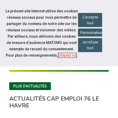
Accéder à notre page Facebook
Aller à la navigation
Le présent site Internet utilise des cookies
Aller au contenu
J'accepte
réseaux sociaux pour vous permettre de
tout
partager du contenu de notre site sur les
réseaux sociaux et visionner des vidéos.
Personnaliser
Par ailleurs, nous utilisons des cookies
Je refuse
de mesure d’audience MATOMO qui sont
tout
CAP EMPLOI 76 LE HAVRE
exempts de recueil du consentement.
Pour plus de renseignements,
cliquez ici
.
À la une
PLUS D'ACTUALITÉS
ACTUALITÉS CAP EMPLOI 76 LE
HAVRE