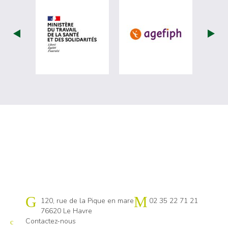
visiter les site de Ministère du travail (
visiter les si
Cap emploi 76 Le Havre
120, rue de la Pique en mare
02 35 22 71 21
76620 Le Havre
Contactez-nous