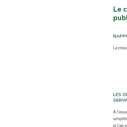
Le c
publ
RAPPO
La missi
LES O
SERVI
A l’issu
simplif
et Cap e