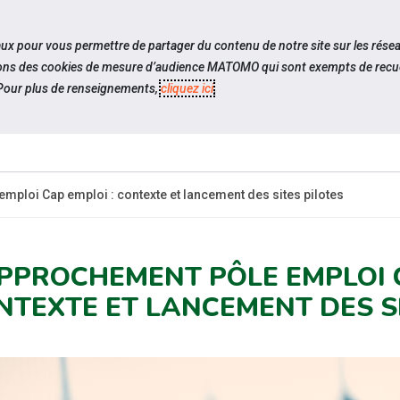
travel_explore
Si
iaux pour vous permettre de partager du contenu de notre site sur les rése
ilisons des cookies de mesure d’audience MATOMO qui sont exempts de recue
our plus de renseignements,
cliquez ici
.
QUI SOMMES-
ACTUALIT
NOUS ?
ploi Cap emploi : contexte et lancement des sites pilotes
PPROCHEMENT PÔLE EMPLOI C
NTEXTE ET LANCEMENT DES SI