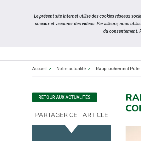
Accéder à notre page Facebook
Aller à la navigation
Le présent site Internet utilise des cookies réseaux soc
Aller au contenu
sociaux et visionner des vidéos. Par ailleurs, nous ut
du consentement. P
Accueil
Notre actualité
Rapprochement Pôle em
RA
RETOUR AUX ACTUALITÉS
CO
PARTAGER CET ARTICLE