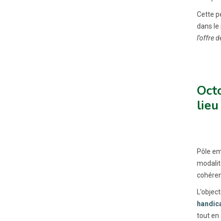
Cette p
dans le
l’offre 
Octo
lie
Pôle em
modalit
cohéren
L’objec
handica
tout en