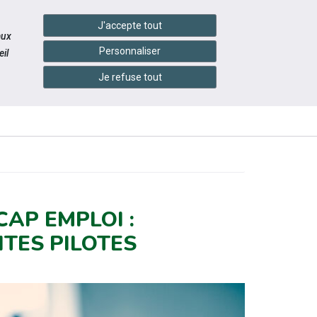
settings_accessibility
tes du réseau
Accessibilité
J'accepte tout
aux
Personnaliser
il
Je refuse tout
INFOS
CONTACTEZ-
ÉS
PRATIQUES
NOUS
AP EMPLOI :
TES PILOTES