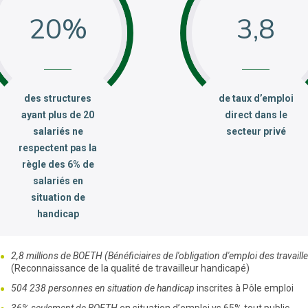
20
3,8
:
:
des structures
de taux d’emploi
ayant plus de 20
direct dans le
salariés ne
secteur privé
respectent pas la
règle des 6% de
salariés en
situation de
handicap
2,8 millions de BOETH (Bénéficiaires de l'obligation d'emploi des travail
(Reconnaissance de la qualité de travailleur handicapé)
504 238 personnes en situation de handicap
inscrites à Pôle emploi
36% seulement de BOETH
en situation d’emploi vs 65% tout public