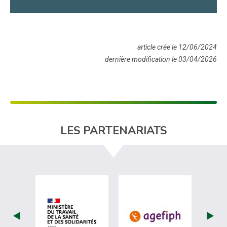
article crée le 12/06/2024
dernière modification le 03/04/2026
LES PARTENARIATS
visiter les site de Ministère du travail (
visiter les si