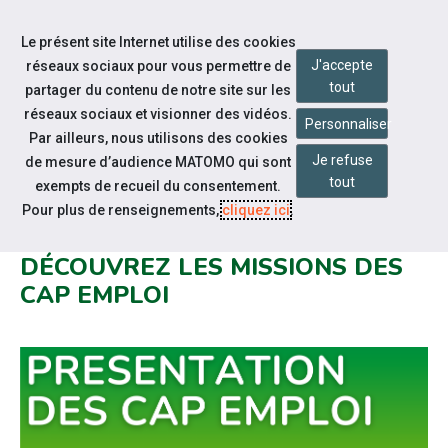
Accéder à notre page Facebook
Aller à la navigation
Le présent site Internet utilise des cookies
Aller au contenu
J'accepte
réseaux sociaux pour vous permettre de
tout
partager du contenu de notre site sur les
réseaux sociaux et visionner des vidéos.
Personnaliser
Par ailleurs, nous utilisons des cookies
Je refuse
de mesure d’audience MATOMO qui sont
Qui sommes-nous ?
tout
exempts de recueil du consentement.
VOUS ÊTES UNE PERSONNE EN
Pour plus de renseignements,
cliquez ici
.
SITUATION DE HANDICAP ?
DÉCOUVREZ LES MISSIONS DES
CAP EMPLOI