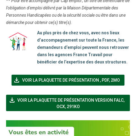
**
Pour être accompagné par Cap emploi , un titre de bénéficiaire de
l'obligation d'emploi délivré par la Maison Départementale des
Personnes Handicapées ou de la sécurité sociale ou être dans une
démarche pour obtenir ce(s) titre(s)
.
Au plus près de chez vous, avec nos lieux
d’accompagnement sur toute la France, les
demandeurs d’emploi peuvent nous retrouver
dans les agences France Travail pour
bénéficier de l’expertise des deux structures.
file_download
(NOUVELLE FENÊT
VOIR LA PLAQUETTE DE PRÉSENTATION
,
PDF, 2MO
file_download
(NOUV
VOIR LA PLAQUETTE DE PRÉSENTATION VERSION FALC
,
OCX, 291KO